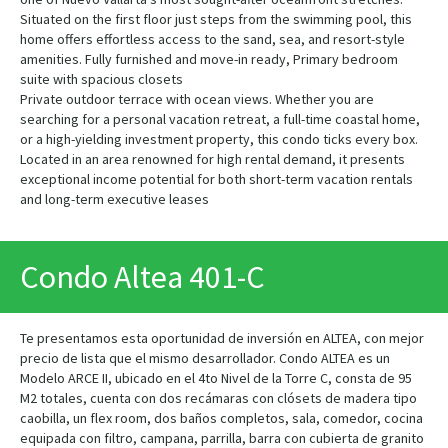
Situated on the first floor just steps from the swimming pool, this
home offers effortless access to the sand, sea, and resort-style
amenities. Fully furnished and move-in ready, Primary bedroom
suite with spacious closets
Private outdoor terrace with ocean views. Whether you are
searching for a personal vacation retreat, a full-time coastal home,
or a high-yielding investment property, this condo ticks every box.
Located in an area renowned for high rental demand, it presents
exceptional income potential for both short-term vacation rentals
and long-term executive leases
Condo Altea 401-C
Te presentamos esta oportunidad de inversión en ALTEA, con mejor
precio de lista que el mismo desarrollador. Condo ALTEA es un
Modelo ARCE II, ubicado en el 4to Nivel de la Torre C, consta de 95
M2 totales, cuenta con dos recámaras con clósets de madera tipo
caobilla, un flex room, dos baños completos, sala, comedor, cocina
equipada con filtro, campana, parrilla, barra con cubierta de granito