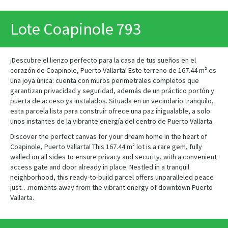
PRINT
Lote Coapinole 793
¡Descubre el lienzo perfecto para la casa de tus sueños en el
corazón de Coapinole, Puerto Vallarta! Este terreno de 167.44 m² es
una joya única: cuenta con muros perimetrales completos que
garantizan privacidad y seguridad, además de un práctico portón y
puerta de acceso ya instalados. Situada en un vecindario tranquilo,
esta parcela lista para construir ofrece una paz inigualable, a solo
unos instantes de la vibrante energía del centro de Puerto Vallarta.
Discover the perfect canvas for your dream home in the heart of
Coapinole, Puerto Vallarta! This 167.44 m² lot is a rare gem, fully
walled on all sides to ensure privacy and security, with a convenient
access gate and door already in place. Nestled in a tranquil
neighborhood, this ready-to-build parcel offers unparalleled peace
just…moments away from the vibrant energy of downtown Puerto
Vallarta.