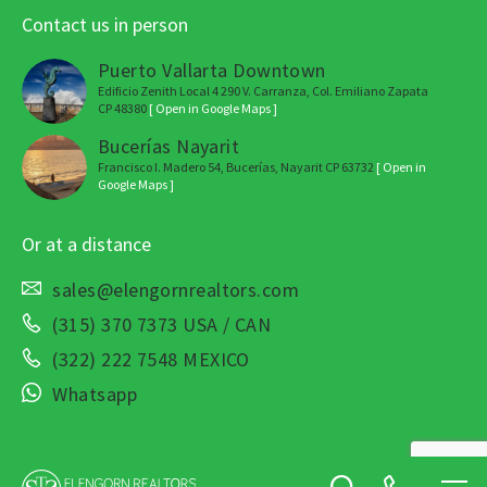
Contact us in person
Puerto Vallarta Downtown
Edificio Zenith Local 4 290 V. Carranza, Col. Emiliano Zapata
CP 48380
[ Open in Google Maps ]
Bucerías Nayarit
Francisco I. Madero 54, Bucerías, Nayarit CP 63732
[ Open in
Google Maps ]
Or at a distance
sales@elengornrealtors.com
(315) 370 7373 USA / CAN
(322) 222 7548 MEXICO
Whatsapp