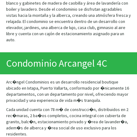
blanco y gabinetes de madera de caobilla y área de lavandería con
boiler y lavadero. Desde el condominio se disfrutan agradables
vistas hacia la montaña y la alberca, creando una atmósfera fresca y
relajada. El condominio se encuentra dentro de un desarrollo con
elevador, jardines, una alberca de lujo, casa club, gimnasio al aire
libre y cuenta con un cajón de estacionamiento asignado para un
auto.
Condominio Arcangel 4C
Arc�ngel Condominios es un desarrollo residencial boutique
ubicado en Ixtapa, Puerto Vallarta, conformado por �nicamente 16
departamentos, con un departamento por nivel, ofreciendo mayor
privacidad y una experiencia de vida m�s tranquila.
Cada unidad cuenta con 78 m� de construcci�n, distribuidos en 2
rec�maras, 2 ba�os completos, cocina integral con cubierta de
granito, balc�n, estacionamiento privado y �rea de lavander�a,
adem�s de alberca y �rea social de uso exclusivo para los
residentes.