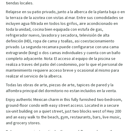
tiendas locales.
Relajese en su patio privado, junto a la alberca de la planta baja o en
la terraza de la azotea con vistas al mar. Entre sus comodidades se
incluyen agua filtrada en todos los grifos, aire acondicionado en
toda la unidad, cocina bien equipada con estufa de gas,
refrigerador nuevo, lavadora y secadora, televisión de alta
definición (HD), ropa de cama y toallas, asi coestacionamiento
privado. La segunda recamara puede configurarse con una cama
extragrande (king) o dos camas individuales y cuenta con un baño
completo adyacente. Nota: El acceso al equipo de la piscina se
realiza a traves del patio del condominio, por lo que el personal de
mantenimiento requiere acceso breve y ocasional al mismo para
realizar el servicio de la alberca.
Todas las obras de arte, piezas de arte, tapices de pared y la
alfombra principal del dormitorio no estan incluidos en la venta.
Enjoy authentic Mexican charm in this fully furnished two-bedroom,
ground-floor condo with easy street access. Located in a secure
six-unit building on a quiet street, just two blocks west of Hwy 200
and an easy walk to the beach, gym, restaurants, bars, live music,
and grocery stores.